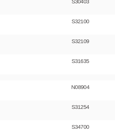
S30403
S32100
S32109
S31635
N08904
S31254
S34700