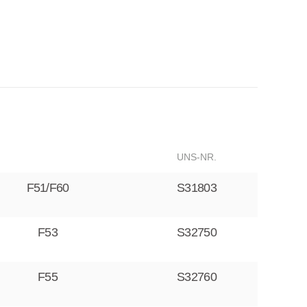
UNS-NR.
F51/F60
S31803
F53
S32750
F55
S32760