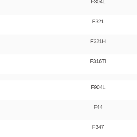
F304L
F321
F321H
F316TI
F904L
F44
F347