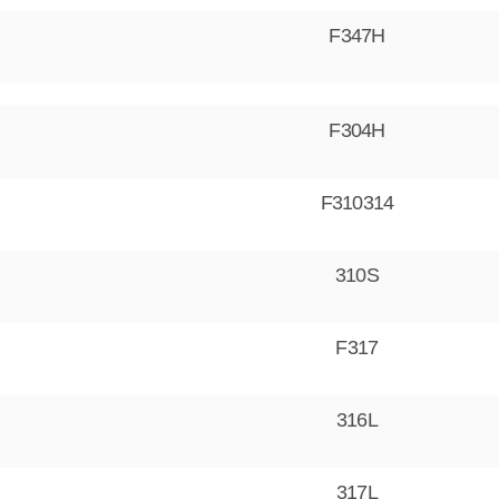
F347H
F304H
F310314
310S
F317
316L
317L