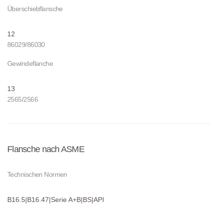
Überschiebflansche
12
86029/86030
Gewindeflanche
13
2565/2566
Flansche nach ASME
Technischen Normen
B16.5|B16.47|Serie A+B|BS|API